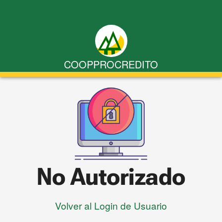
COOPPROCREDITO
home
Productos
logout
Salir
No Autorizado
Volver al Login de Usuario